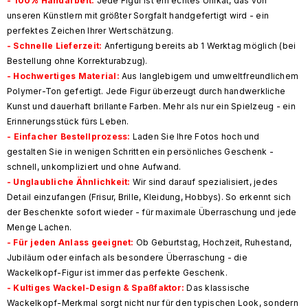
-
100% Handarbeit
:
Jede Figur ist ein echtes Unikat, das von
unseren Künstlern mit größter Sorgfalt handgefertigt wird - ein
perfektes Zeichen Ihrer Wertschätzung.
- Schnelle Lieferzeit:
Anfertigung bereits ab 1 Werktag möglich (bei
Bestellung ohne Korrekturabzug).
- Hochwertiges Material:
Aus langlebigem und umweltfreundlichem
Polymer-Ton gefertigt. Jede Figur überzeugt durch handwerkliche
Kunst und dauerhaft brillante Farben. Mehr als nur ein Spielzeug - ein
Erinnerungsstück fürs Leben.
-
Einfacher Bestellprozess
:
Laden Sie Ihre Fotos hoch und
gestalten Sie in wenigen Schritten ein persönliches Geschenk -
schnell, unkompliziert und ohne Aufwand.
-
Unglaubliche Ähnlichkeit
:
Wir sind darauf spezialisiert, jedes
Detail einzufangen (Frisur, Brille, Kleidung, Hobbys). So erkennt sich
der Beschenkte sofort wieder - für maximale Überraschung und jede
Menge Lachen.
- Für jeden Anlass geeignet:
Ob Geburtstag, Hochzeit, Ruhestand,
Jubiläum oder einfach als besondere Überraschung - die
Wackelkopf-Figur ist immer das perfekte Geschenk.
- Kultiges Wackel-Design & Spaßfaktor:
Das klassische
Wackelkopf-Merkmal sorgt nicht nur für den typischen Look, sondern