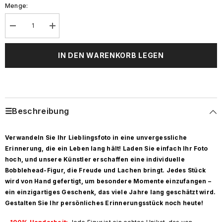
Menge:
Decrease
Increase
quantity
quantity
for
for
Küstenwache-
Küstenwache-
IN DEN WARENKORB LEGEN
Mann
Mann
Kundenspezifische
Kundenspezifische
Bobbleheads
Bobbleheads
addieren
addieren
Text
Text
☰Beschreibung
Verwandeln Sie Ihr Lieblingsfoto in eine unvergessliche
Erinnerung, die ein Leben lang hält! Laden Sie einfach Ihr Foto
hoch, und unsere Künstler erschaffen eine individuelle
Bobblehead-Figur, die Freude und Lachen bringt. Jedes Stück
wird von Hand gefertigt, um besondere Momente einzufangen –
ein einzigartiges Geschenk, das viele Jahre lang geschätzt wird.
Gestalten Sie Ihr persönliches Erinnerungsstück noch heute!