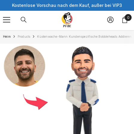
Skip to content
Kostenlose Vorschau nach dem Kauf, außer bei VIP3
0
0
ite
Heim
Products
Küstenwache-Mann Kundenspezifische Bobbleheads Addieren T