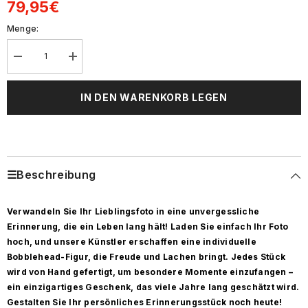
79,95€
Menge:
Decrease
Increase
quantity
quantity
for
for
kundenspezifische
kundenspezifische
IN DEN WARENKORB LEGEN
Bobbleheads
Bobbleheads
gutaussehender
gutaussehender
Mann
Mann
mit
mit
einer
einer
Waffe
Waffe
Text
Text
☰Beschreibung
hinzufügen
hinzufügen
Verwandeln Sie Ihr Lieblingsfoto in eine unvergessliche
Erinnerung, die ein Leben lang hält! Laden Sie einfach Ihr Foto
hoch, und unsere Künstler erschaffen eine individuelle
Bobblehead-Figur, die Freude und Lachen bringt. Jedes Stück
wird von Hand gefertigt, um besondere Momente einzufangen –
ein einzigartiges Geschenk, das viele Jahre lang geschätzt wird.
Gestalten Sie Ihr persönliches Erinnerungsstück noch heute!