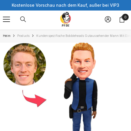
Skip to content
Kostenlose Vorschau nach dem Kauf, außer bei VIP3
0
0
ite
Heim
Products
Kundenspezifische Bobbleheads Gutaussehender Mann Mit Eine