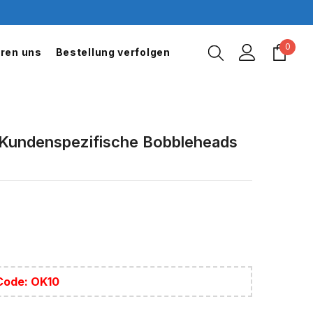
0
0
eren uns
Bestellung verfolgen
items
r Kundenspezifische Bobbleheads
 Code: OK10