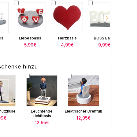
is
Liebesbasis
Herzbasis
BOSS Basis
BEST 
5,99€
4,99€
9,99€
schenke hinzu
hutzhülle
Leuchtende
Elektrischer Drehfuß
Lichtbasis
99€
12,95€
12,95€