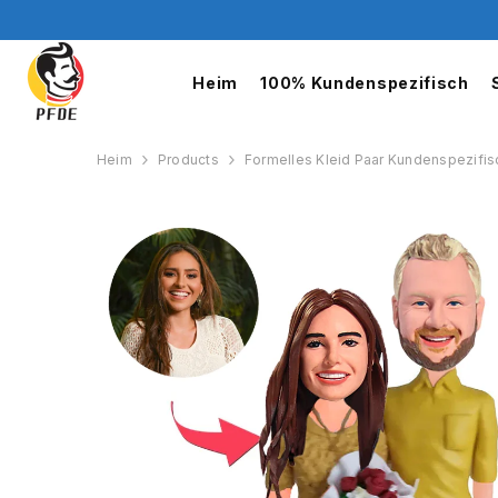
Skip to content
Heim
100% Kundenspezifisch
Heim
Products
Formelles Kleid Paar Kundenspezifi