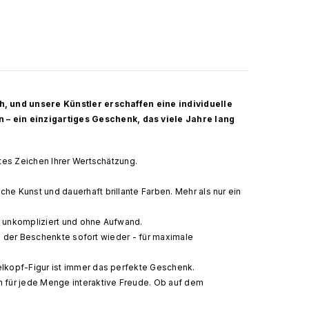
ch, und unsere Künstler erschaffen eine individuelle
– ein einzigartiges Geschenk, das viele Jahre lang
ktes Zeichen Ihrer Wertschätzung.
e Kunst und dauerhaft brillante Farben. Mehr als nur ein
l, unkompliziert und ohne Aufwand.
ich der Beschenkte sofort wieder - für maximale
lkopf-Figur ist immer das perfekte Geschenk.
h für jede Menge interaktive Freude. Ob auf dem