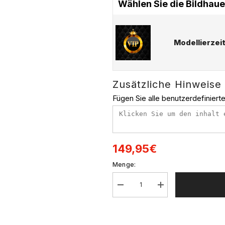
Wählen Sie die Bildhaue
Modellierzei
Zusätzliche Hinweise
Fügen Sie alle benutzerdefinier
149,95€
Menge:
Decrease
Increase
quantity
quantity
for
for
Formelles
Formelles
Kleid
Kleid