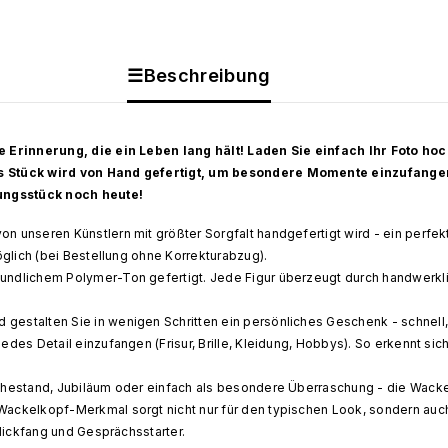
Paar
Paar
Kundenspezifische
Kundenspezifische
Bobbleheads
Bobbleheads
mit
mit
graviertem
graviertem
☰Beschreibung
Text
Text
e Erinnerung, die ein Leben lang hält! Laden Sie einfach Ihr Foto ho
s Stück wird von Hand gefertigt, um besondere Momente einzufangen 
rungsstück noch heute!
 von unseren Künstlern mit größter Sorgfalt handgefertigt wird - ein perfe
glich (bei Bestellung ohne Korrekturabzug).
ndlichem Polymer-Ton gefertigt. Jede Figur überzeugt durch handwerklich
d gestalten Sie in wenigen Schritten ein persönliches Geschenk - schnel
, jedes Detail einzufangen (Frisur, Brille, Kleidung, Hobbys). So erkennt s
hestand, Jubiläum oder einfach als besondere Überraschung - die Wacke
ackelkopf-Merkmal sorgt nicht nur für den typischen Look, sondern auc
lickfang und Gesprächsstarter.