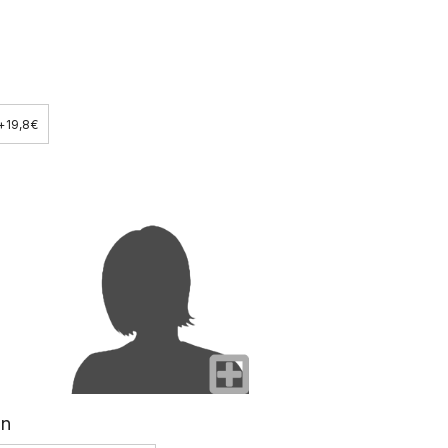
+19,8€
en