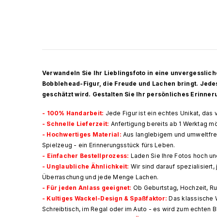
Verwandeln Sie Ihr Lieblingsfoto in eine unvergesslich
Bobblehead-Figur, die Freude und Lachen bringt. Jede
geschätzt wird. Gestalten Sie Ihr persönliches Erinne
-
100% Handarbeit
:
Jede Figur ist ein echtes Unikat, das
- Schnelle Lieferzeit:
Anfertigung bereits ab 1 Werktag mö
- Hochwertiges Material:
Aus langlebigem und umweltfreu
Spielzeug - ein Erinnerungsstück fürs Leben.
-
Einfacher Bestellprozess
:
Laden Sie Ihre Fotos hoch un
-
Unglaubliche Ähnlichkeit
:
Wir sind darauf spezialisiert
Überraschung und jede Menge Lachen.
- Für jeden Anlass geeignet:
Ob Geburtstag, Hochzeit, Ru
- Kultiges Wackel-Design & Spaßfaktor:
Das klassische W
Schreibtisch, im Regal oder im Auto - es wird zum echten B