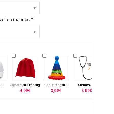
▼
weiten mannes *
▼
ut
Superman-Umhang
Geburtstagshut
Stethoskop
Gebu
4,99€
3,99€
3,99€