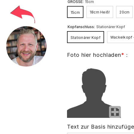
GRÖSSE:
15cm
18cm Heiß!
20cm
15cm
Kopfanschluss:
Stationärer Kopf
Wackelkopf 
Stationärer Kopf
Foto hier hochladen
*
:
Text zur Basis hinzufüg