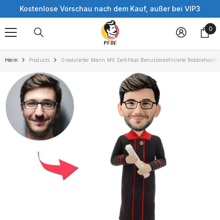
Skip to content
Kostenlose Vorschau nach dem Kauf, außer bei VIP3
0
0
ite
Heim
Products
Graduierter Mann Mit Zertifikat Benutzerdefinierte Bobblehead