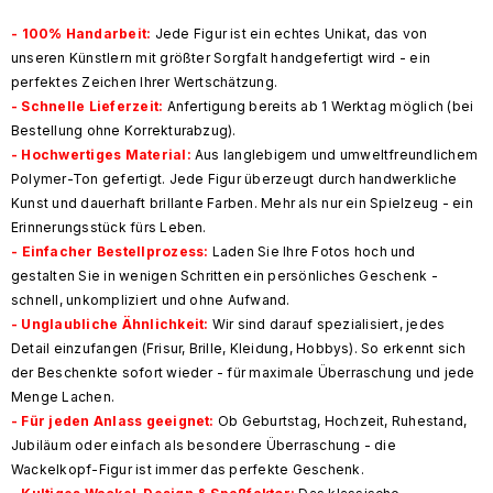
-
100% Handarbeit
:
Jede Figur ist ein echtes Unikat, das von
unseren Künstlern mit größter Sorgfalt handgefertigt wird - ein
perfektes Zeichen Ihrer Wertschätzung.
- Schnelle Lieferzeit:
Anfertigung bereits ab 1 Werktag möglich (bei
Bestellung ohne Korrekturabzug).
- Hochwertiges Material:
Aus langlebigem und umweltfreundlichem
Polymer-Ton gefertigt. Jede Figur überzeugt durch handwerkliche
Kunst und dauerhaft brillante Farben. Mehr als nur ein Spielzeug - ein
Erinnerungsstück fürs Leben.
-
Einfacher Bestellprozess
:
Laden Sie Ihre Fotos hoch und
gestalten Sie in wenigen Schritten ein persönliches Geschenk -
schnell, unkompliziert und ohne Aufwand.
-
Unglaubliche Ähnlichkeit
:
Wir sind darauf spezialisiert, jedes
Detail einzufangen (Frisur, Brille, Kleidung, Hobbys). So erkennt sich
der Beschenkte sofort wieder - für maximale Überraschung und jede
Menge Lachen.
- Für jeden Anlass geeignet:
Ob Geburtstag, Hochzeit, Ruhestand,
Jubiläum oder einfach als besondere Überraschung - die
Wackelkopf-Figur ist immer das perfekte Geschenk.