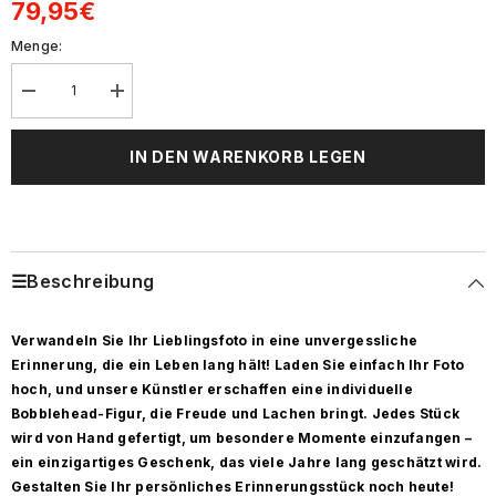
79,95€
Menge:
Decrease
Increase
quantity
quantity
for
for
Graduierter
Graduierter
IN DEN WARENKORB LEGEN
Mann
Mann
mit
mit
Zertifikat
Zertifikat
Benutzerdefinierte
Benutzerdefinierte
Bobbleheads
Bobbleheads
fügen
fügen
Text
Text
☰Beschreibung
hinzu
hinzu
Verwandeln Sie Ihr Lieblingsfoto in eine unvergessliche
Erinnerung, die ein Leben lang hält! Laden Sie einfach Ihr Foto
hoch, und unsere Künstler erschaffen eine individuelle
Bobblehead-Figur, die Freude und Lachen bringt. Jedes Stück
wird von Hand gefertigt, um besondere Momente einzufangen –
ein einzigartiges Geschenk, das viele Jahre lang geschätzt wird.
Gestalten Sie Ihr persönliches Erinnerungsstück noch heute!