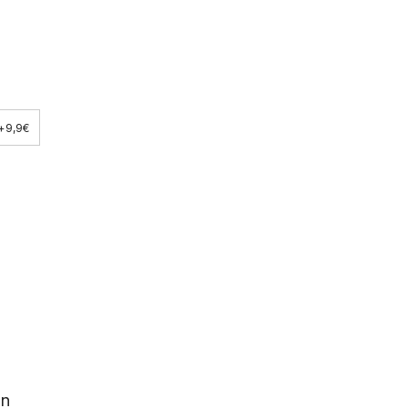
+9,9€
en