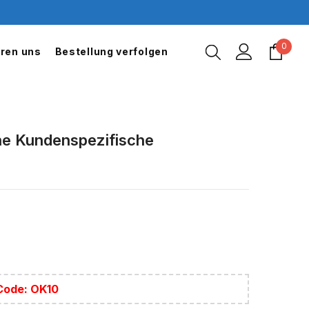
0
0
eren uns
Bestellung verfolgen
items
ne Kundenspezifische
 Code: OK10